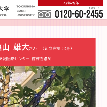
福山 雄大
さん
（知念高校 出身）
友愛医療センター
病棟看護師