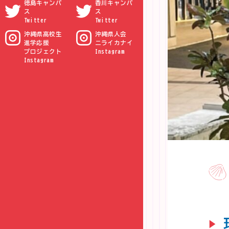
徳島キャンパ
香川キャンパ
ス
ス
Twitter
Twitter
沖縄県高校生
沖縄県人会
進学応援
ニライカナイ
プロジェクト
Instagram
Instagram
▶