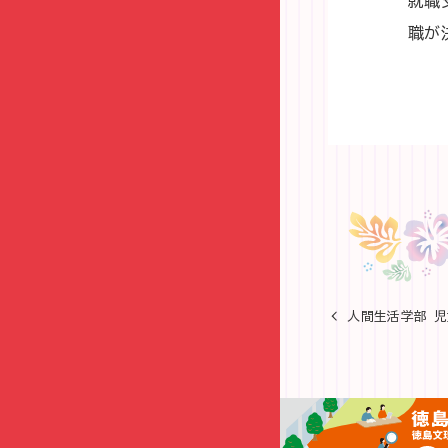
就職
職が
人間生活学部 児