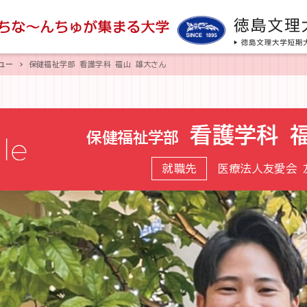
ュー
保健福祉学部 看護学科 福山 雄大さん
看護学科
保健福祉学部
就職先
医療法人友愛会 