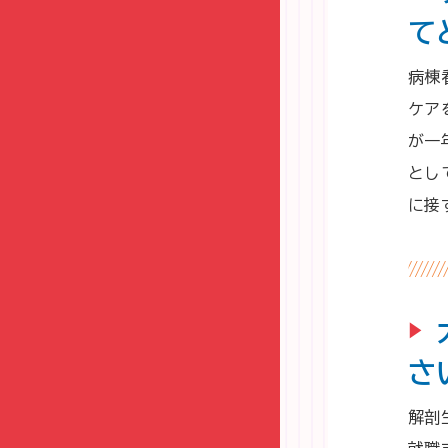
て
病棟
ケア
が一
とし
に接
▶
さ
解剖